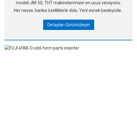
modeli JM-50, THT makinelerimizin en ucuz versiyonu.
Her neyse, harika özelliklerle dolu. Yeni esnek besleyiciler,
ele alınacak bileşen aralığını artırır
Detayları Görüntüleyin