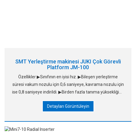
SMT Yerleştirme makinesi JUKI Çok Görevli
Platform JM-100
Özellikler ▶Sınıfının en iyisi hız. ▶Bileşen yerleştirme
süresi vakum nozulu için 0,6 saniyeye, kavrama nozulu için
ise 0,8 saniyeye indirildi. ▶Birden fazla tanıma yüksekliğine
sahip yeni "Takumi kafası" ▶Bileşen Besleme
Detayları Görüntüleyin