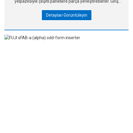
yelpazesiyle çeşitli panellere parça yerleştirebilirler. Giriş
modeli olarak, sFAB-SH makineleri artık reklam
Detayları Görüntüleyin