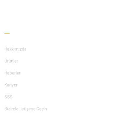
BIZIMLE ILETIŞIME GEÇİNİM
Faydalı Bağlantılar
Hakkımızda
Ürünler
Haberler
Kariyer
SSS
Bizimle İletişime Geçin
Okuma Rehberi