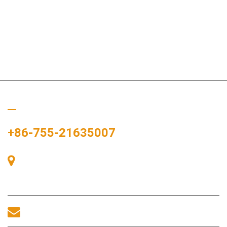
Bizi Arayın
+86-755-21635007
Oda 405, A binası, Zhonggang Meydanı, Sergi Bay, No. 83,
Zhanjing Yolu, Fuhai Alt Bölge Ofisi, Bao'an Bölgesi, Shenzhen,
518100, Çin.
sales@morequip.com