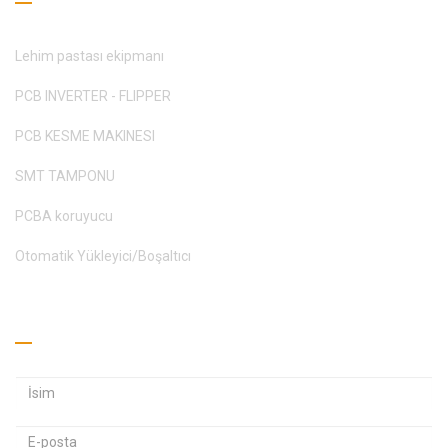
Lehim pastası ekipmanı
PCB INVERTER - FLIPPER
PCB KESME MAKINESI
SMT TAMPONU
PCBA koruyucu
Otomatik Yükleyici/Boşaltıcı
Teklif Alın
E
E
-
-
p
p
Ş
o
o