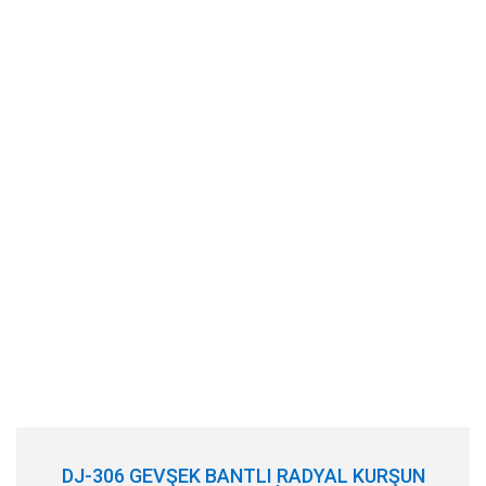
DJ-306 GEVŞEK BANTLI RADYAL KURŞUN