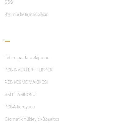
SSS
Bizimle İletişime Geçin
Okuma Rehberi
Lehim pastası ekipmanı
PCB INVERTER - FLIPPER
PCB KESME MAKINESI
SMT TAMPONU
PCBA koruyucu
Otomatik Yükleyici/Boşaltıcı