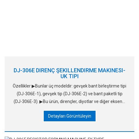
DJ-306E DIRENÇ ŞEKILLENDIRME MAKINESI-
UK TIPI
Özellikler ▶Bunlar üç modeldir: gevşek bant birleştirme tipi
(DJ-306E-1), gevşek tip (DJ-306E-2) ve bant paketli tip
(DJ-306E-3). ▶Bu ürün, dirençler, diyotlar ve diğer eksenel
c'lerin işlenmesi ve oluşturulması için uygundur
Detayları Görüntüleyin