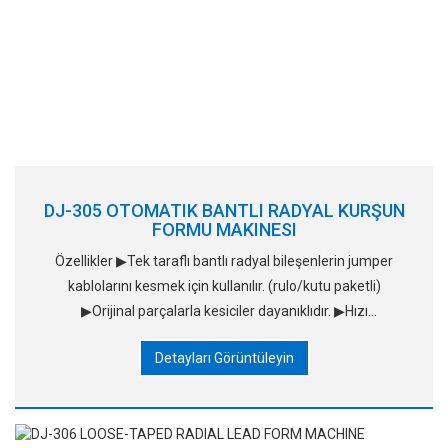
DJ-305 OTOMATIK BANTLI RADYAL KURŞUN
FORMU MAKINESI
Özellikler ▶Tek taraflı bantlı radyal bileşenlerin jumper
kablolarını kesmek için kullanılır. (rulo/kutu paketli)
▶Orijinal parçalarla kesiciler dayanıklıdır. ▶Hızı
ayarlanabilir, autumatik olarak beslenir. ▶Tam olarak
Detayları Görüntüleyin
çalışıyor