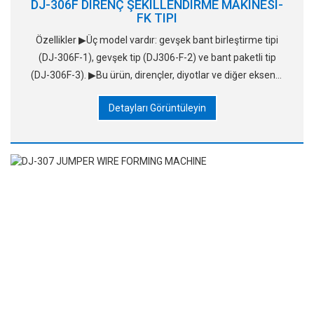
DJ-306F DIRENÇ ŞEKILLENDIRME MAKINESI-
FK TIPI
Özellikler ▶Üç model vardır: gevşek bant birleştirme tipi
(DJ-306F-1), gevşek tip (DJ306-F-2) ve bant paketli tip
(DJ-306F-3). ▶Bu ürün, dirençler, diyotlar ve diğer eksenal
ürünlerin işlenmesi ve oluşturulması için uygundur
Detayları Görüntüleyin