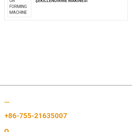
ŞEKILLENDIRME MAKINESI
Bizi Arayın
+86-755-21635007
Oda 405, A binası, Zhonggang Meydanı, Sergi Bay, No. 83,