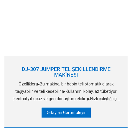
DJ-307 JUMPER TEL ŞEKILLENDIRME
MAKÎNESI
Özellikler ▶Bu makine, bir bobin teli otomatik olarak
taşıyabilir ve teli kesebilir. ▶Kullanımı kolay, az tüketiyor
electrcity.it ucuz ve geri dönüştürülebilir. ▶Hızlı çalıştığı için
verimliliği oldukça yüksektir
Detayları Görüntüleyin