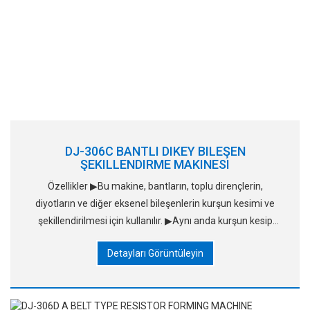
DJ-306C BANTLI DIKEY BILEŞEN
ŞEKILLENDIRME MAKINESI
Özellikler ▶Bu makine, bantların, toplu dirençlerin,
diyotların ve diğer eksenel bileşenlerin kurşun kesimi ve
şekillendirilmesi için kullanılır. ▶Aynı anda kurşun kesip
şekillendirmeyi bitiriyor, çok güçlü. ▶Şekillendirme speni ve
Detayları Görüntüleyin
uzunluğu