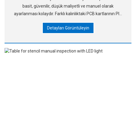
basit, güvenilir, düşük maliyetli ve manuel olarak
ayarlanması kolaydır. Farklı kalınlıktaki PCB kartlarının PIN
pin üst yüksekliğini hızlıca ayarlayabilir. 2. Ben
Detayları Görüntüleyin