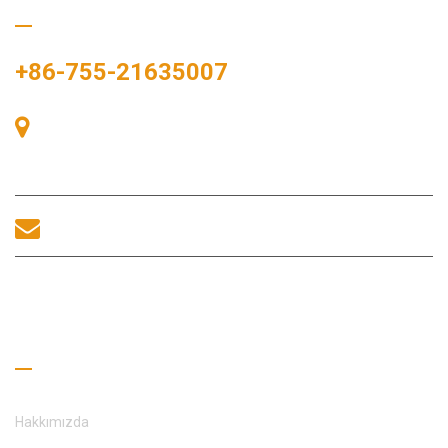
Bizi Arayın
+86-755-21635007
Oda 405, A binası, Zhonggang Meydanı, Sergi Bay, No. 83,
Zhanjing Yolu, Fuhai Alt Bölge Ofisi, Bao'an Bölgesi, Shenzhen,
518100, Çin.
sales@morequip.com
BIZIMLE ILETIŞIME GEÇİNİM
Faydalı Bağlantılar
Hakkımızda