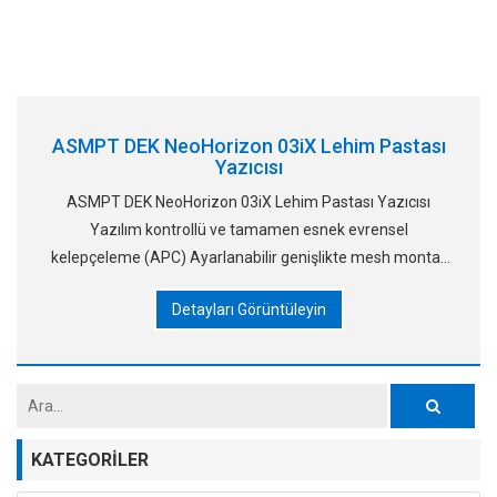
ASMPT DEK NeoHorizon 03iX Lehim Pastası
Yazıcısı
ASMPT DEK NeoHorizon 03iX Lehim Pastası Yazıcısı
Yazılım kontrollü ve tamamen esnek evrensel
kelepçeleme (APC) Ayarlanabilir genişlikte mesh montajı
(AWSM) ile hızlı ve kolay mesh yükleme 60'tan fazla
Detayları Görüntüleyin
isteğe bağlı özellik (yapıştırıcı dis
KATEGORILER