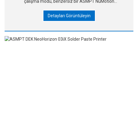
çalışma modu, benzersiz bir ASMPT NuMotion
kontrolcüsü ve fiber optik kablolar. 3 . Sayısı sayesinde
Detayları Görüntüleyin