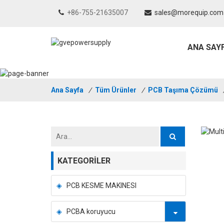
+86-755-21635007
sales@morequip.com
ANA SAY
Ana Sayfa
/
Tüm Ürünler
/
PCB Taşıma Çözümü
KATEGORILER
PCB KESME MAKINESI
PCBA koruyucu