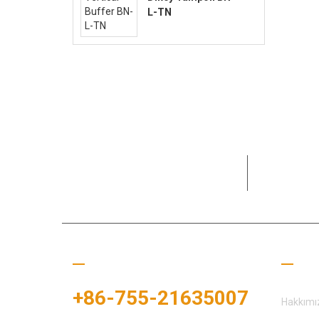
L-TN
15+ yıldır 
karşılamay
Bizi Arayın
Fayda
+86-755-21635007
Hakkımı