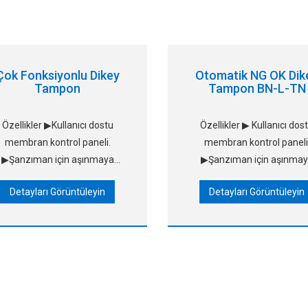
Çok Fonksiyonlu Dikey
Otomatik NG OK Dik
Tampon
Tampon BN-L-TN
Özellikler ▶Kullanıcı dostu
Özellikler ▶ Kullanıcı dos
membran kontrol paneli.
membran kontrol paneli
▶Şanzıman için aşınmaya
▶Şanzıman için aşınma
dayanıklı antistatik kayışlar
dayanıklı antistatik kayışl
Detayları Görüntüleyin
Detayları Görüntüleyin
llanın (uygun kayış değişimi).
kullanın (uygun kayış değiş
Üç çalışma modu: FIFO. LIFO.
▶Üç çalışma modu: FIFO. LI
▶Geçiş. Paralel ve düzgün
Geçiş yolu. ▶Paralel ve dü
genişlik ayarlaması
genişlik ayarlaması