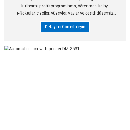
kullanımı, pratik programlama, öğrenmesi kolay.
▶Noktalar, çizgiler, yüzeyler, yaylar ve çeşitli düzensiz
eğrileri kesintisiz ve aralıksız çizme işlevlerine sahiptir
Detayları Görüntüleyin