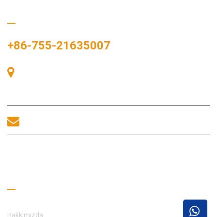
Bizi Arayın
+86-755-21635007
Oda 405, A binası, Zhonggang Meydanı, Sergi Bay, No. 83,
Zhanjing Yolu, Fuhai Alt Bölge Ofisi, Bao'an Bölgesi, Shenzhen,
518100, Çin.
sales@morequip.com
BIZIMLE ILETIŞIME GEÇİNİM
Faydalı Bağlantılar
Hakkımızda