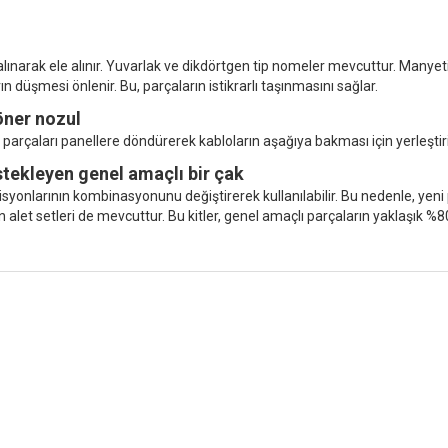
 alınarak ele alınır. Yuvarlak ve dikdörtgen tip nomeler mevcuttur. Manye
n düşmesi önlenir. Bu, parçaların istikrarlı taşınmasını sağlar.
döner nozul
e parçaları panellere döndürerek kabloların aşağıya bakması için yerleştiri
stekleyen genel amaçlı bir çak
ozisyonlarının kombinasyonunu değiştirerek kullanılabilir. Bu nedenle, 
n alet setleri de mevcuttur. Bu kitler, genel amaçlı parçaların yaklaşık %80
SMT alanına adanmış olan MOTEK, müşterilerin ve ortakların ihtiyaçlarını
a adanmıştı