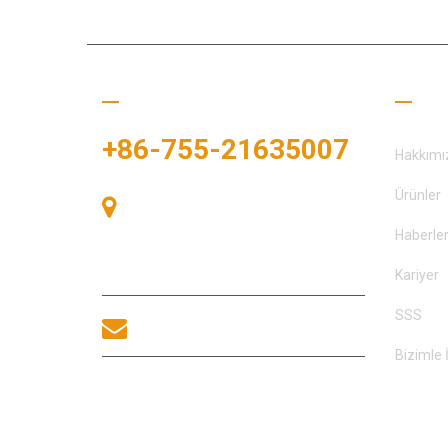
Bizi Arayın
Fayda
+86-755-21635007
Hakkımı
Ürünler
Oda 405, A binası, Zhonggang
Meydanı, Sergi Bay, No. 83, Zhanjing
Haberle
Yolu, Fuhai Alt Bölge Ofisi, Bao'an
Bölgesi, Shenzhen, 518100, Çin.
Kariyer
SSS
sales@morequip.com
Bizimle 
BIZIMLE ILETIŞIME
GEÇİNİM