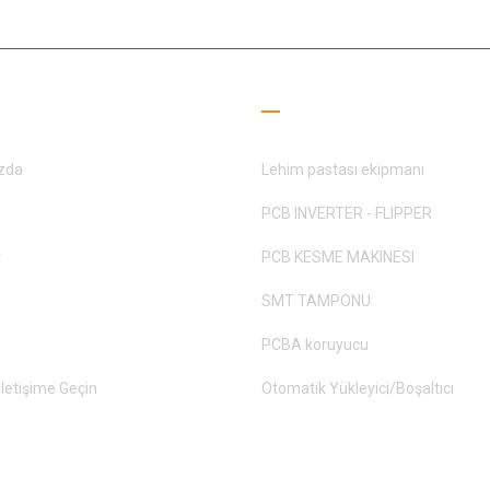
lı Bağlantılar
Okuma Rehberi
zda
Lehim pastası ekipmanı
PCB INVERTER - FLIPPER
r
PCB KESME MAKINESI
SMT TAMPONU
PCBA koruyucu
İletişime Geçin
Otomatik Yükleyici/Boşaltıcı