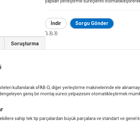
yapılan yerleştirme süreçlerini otomatikleştirerek 
İndir
Sorgu Gönder
'); }); })
Soruşturma
i
üniteleri kullanılarak sFAB-D, diğer yerleştirme makinelerinde ele alınam
ini dengeleyen geniş bir montaj süreci yelpazesini otomatikleştirmek müm
ar
illere sahip tek tip parçalardan büyük parçalara ve standart ve genel kull