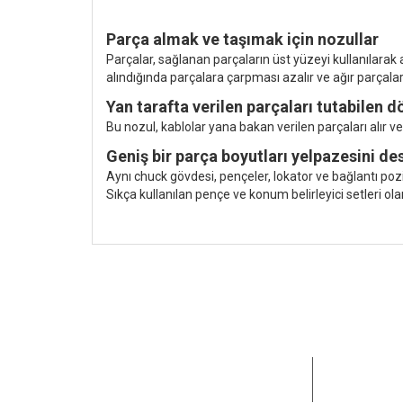
Parça almak ve taşımak için nozullar
Parçalar, sağlanan parçaların üst yüzeyi kullanılarak
alındığında parçalara çarpması azalır ve ağır parçaları
Yan tarafta verilen parçaları tutabilen 
Bu nozul, kablolar yana bakan verilen parçaları alır v
Geniş bir parça boyutları yelpazesini de
Aynı chuck gövdesi, pençeler, lokator ve bağlantı p
Sıkça kullanılan pençe ve konum belirleyici setleri ola
15+ yıldır 
karşılamay