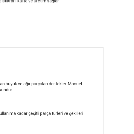
istikrarlı kalite ve üretim sağlar.
ayan büyük ve ağır parçaları destekler. Manuel
kündür.
anıma kadar çeşitli parça türleri ve şekilleri