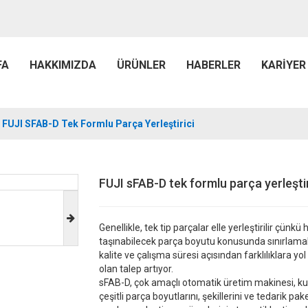
FA
HAKKIMIZDA
ÜRÜNLER
HABERLER
KARIYER
FUJI SFAB-D Tek Formlu Parça Yerleştirici
FUJI sFAB-D tek formlu parça yerleştir
Genellikle, tek tip parçalar elle yerleştirilir çün
taşınabilecek parça boyutu konusunda sınırlamala
kalite ve çalışma süresi açısından farklılıklara y
olan talep artıyor.
sFAB-D, çok amaçlı otomatik üretim makinesi, k
çeşitli parça boyutlarını, şekillerini ve tedarik p