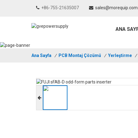
+86-755-21635007
sales@morequip.com
ANA SAY
Ana Sayfa
/
PCB Montaj Çözümü
/
Yerleştirme
/