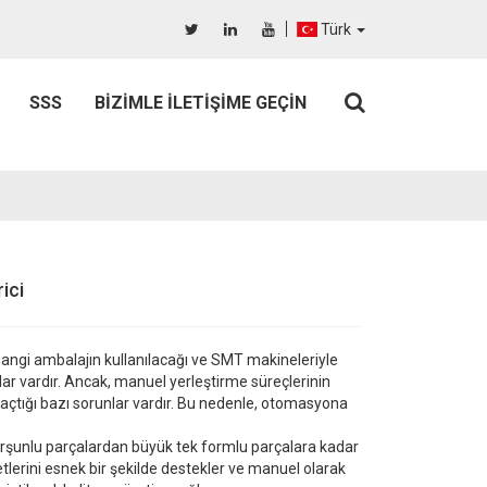
Türk
SSS
BIZIMLE İLETIŞIME GEÇIN
ici
kü hangi ambalajın kullanılacağı ve SMT makineleriyle
r vardır. Ancak, manuel yerleştirme süreçlerinin
ol açtığı bazı sorunlar vardır. Bu nedenle, otomasyona
urşunlu parçalardan büyük tek formlu parçalara kadar
aketlerini esnek bir şekilde destekler ve manuel olarak