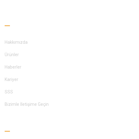
BIZIMLE ILETIŞIME GEÇİNİM
Faydalı Bağlantılar
Hakkımızda
Ürünler
Haberler
Kariyer
SSS
Bizimle İletişime Geçin
Okuma Rehberi