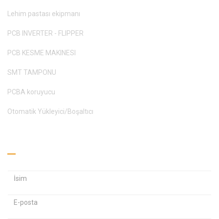
Lehim pastası ekipmanı
PCB INVERTER - FLIPPER
PCB KESME MAKINESI
SMT TAMPONU
PCBA koruyucu
Otomatik Yükleyici/Boşaltıcı
Teklif Alın
E
E
-
-
p
p
Ş
o
o
i
s
s
f