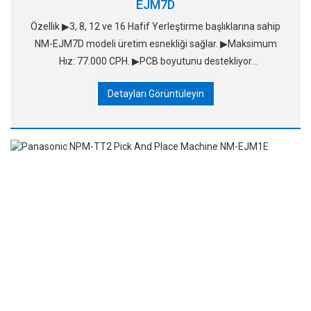
EJM7D
Özellik ▶3, 8, 12 ve 16 Hafif Yerleştirme başlıklarına sahip
NM-EJM7D modeli üretim esnekliği sağlar. ▶Maksimum
Hız: 77.000 CPH. ▶PCB boyutunu destekliyor
Max:750*550MM. ▶120 8MM tap besleme yuvasını
Detayları Görüntüleyin
destekliyor.