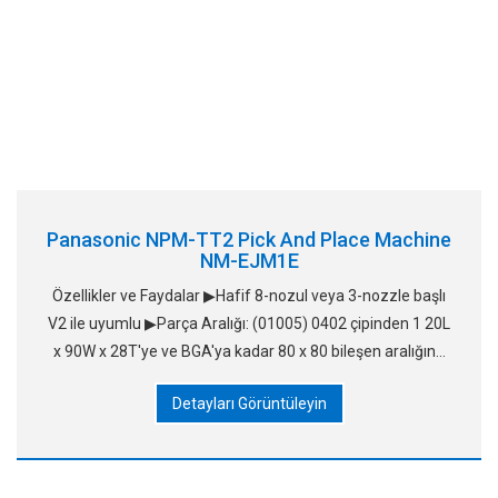
Panasonic NPM-TT2 Pick And Place Machine
NM-EJM1E
Özellikler ve Faydalar ▶Hafif 8-nozul veya 3-nozzle başlı
V2 ile uyumlu ▶Parça Aralığı: (01005) 0402 çipinden 1 20L
x 90W x 28T'ye ve BGA'ya kadar 80 x 80 bileşen aralığına
kadar ▶40 tepsiye ve 26 sabit banta kadar işle ve
Detayları Görüntüleyin