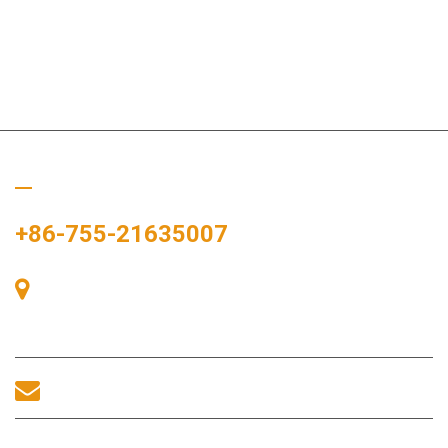
Bizi Arayın
+86-755-21635007
Oda 405, A binası, Zhonggang Meydanı, Sergi Bay, No. 83,
Zhanjing Yolu, Fuhai Alt Bölge Ofisi, Bao'an Bölgesi, Shenzhen,
518100, Çin.
sales@morequip.com