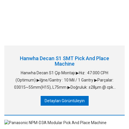
Hanwha Decan S1 SMT Pick And Place
Machine
Hanwha Decan S1 Çip Montajı ▶Hız : 47.000 CPH
(Optimum) ▶Iğne/Gantry : 10 Mil / 1 Gantry ▶Parçalar:
03015~55mm(H15), L75mm ▶Doğruluk: ±28μm @ cpk≥
1.0/çip &nb
Detayları Görüntüleyin