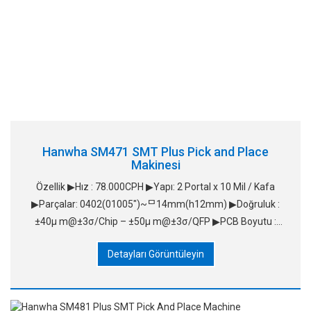
Hanwha SM471 SMT Plus Pick and Place
Makinesi
Özellik ▶Hız : 78.000CPH ▶Yapı: 2 Portal x 10 Mil / Kafa
▶Parçalar: 0402(01005")~ᄆ14mm(h12mm) ▶Doğruluk :
±40μ m@±3σ/Chip – ±50μ m@±3σ/QFP ▶PCB Boyutu :
L510xW4
Detayları Görüntüleyin