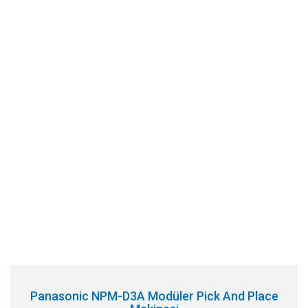
Panasonic NPM-D3A Modüler Pick And Place