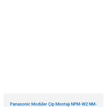
Panasonic Modüler Çip Montajı NPM-W2 NM-