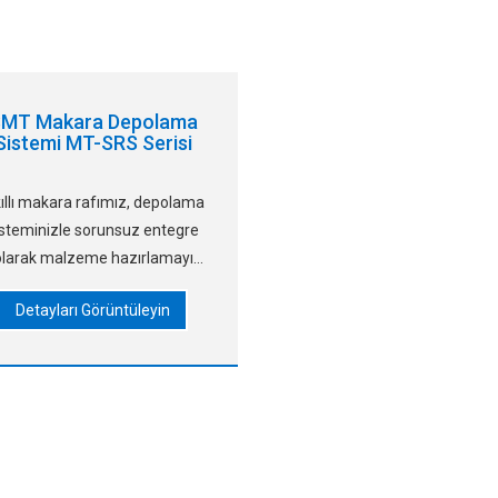
MT Makara Depolama
Sistemi MT-SRS Serisi
ıllı makara rafımız, depolama
isteminizle sorunsuz entegre
olarak malzeme hazırlamayı
kolaylaştırır. Manuel görsel
Detayları Görüntüleyin
çme yerine rehberli seçim için
dınlatmalı elektronik etiketler
llanılıyor ve depo yapılmasını
sağlıyor