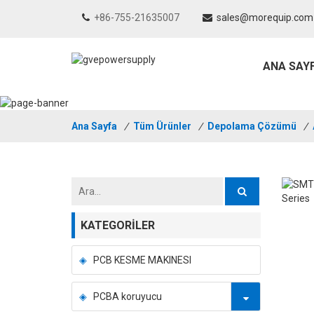
+86-755-21635007
sales@morequip.com
ANA SAY
Ana Sayfa
/
Tüm Ürünler
/
Depolama Çözümü
/
KATEGORILER
PCB KESME MAKINESI
PCBA koruyucu