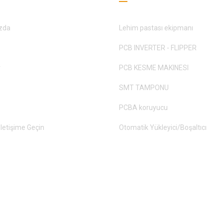
zda
Lehim pastası ekipmanı
PCB INVERTER - FLIPPER
r
PCB KESME MAKINESI
SMT TAMPONU
PCBA koruyucu
İletişime Geçin
Otomatik Yükleyici/Boşaltıcı