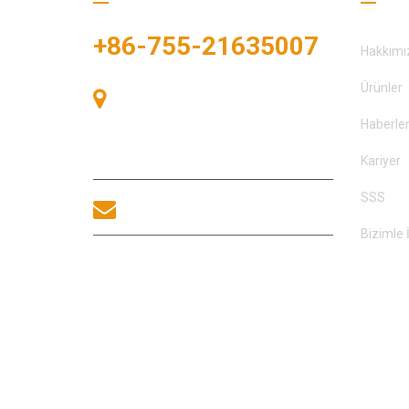
+86-755-21635007
Hakkımı
Ürünler
Oda 405, A binası, Zhonggang
Meydanı, Sergi Bay, No. 83, Zhanjing
Haberle
Yolu, Fuhai Alt Bölge Ofisi, Bao'an
Bölgesi, Shenzhen, 518100, Çin.
Kariyer
SSS
sales@morequip.com
Bizimle 
BIZIMLE ILETIŞIME
GEÇİNİM