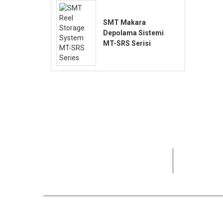
SMT Makara
Depolama Sistemi
MT-SRS Serisi
15+ yıldır 
karşılamay
Bizi Arayın
Fayda