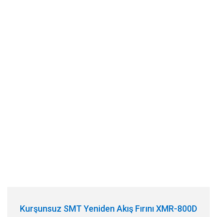
Kurşunsuz SMT Yeniden Akış Fırını XMR-800D