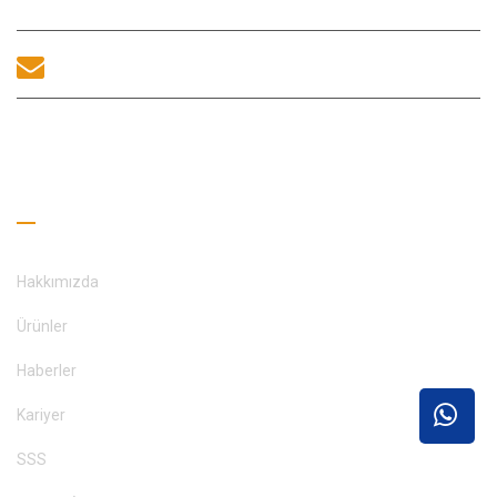
sales@morequip.com
BIZIMLE ILETIŞIME GEÇİNİM
Faydalı Bağlantılar
Hakkımızda
Ürünler
Haberler
Kariyer
SSS