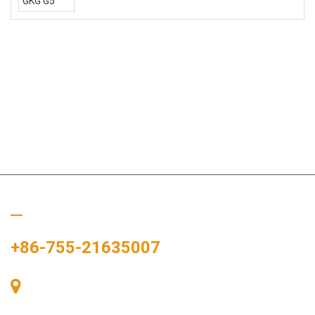
Bizi Arayın
+86-755-21635007
Oda 405, A binası, Zhonggang Meydanı, Sergi Bay, No. 83,
Zhanjing Yolu, Fuhai Alt Bölge Ofisi, Bao'an Bölgesi, Shenzhen,
518100, Çin.