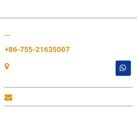
Bizi Arayın
+86-755-21635007
Oda 405, A binası, Zhonggang Meydanı, Sergi Bay, No. 83,
Zhanjing Yolu, Fuhai Alt Bölge Ofisi, Bao'an Bölgesi, Shenzhen,
518100, Çin.
sales@morequip.com
BIZIMLE ILETIŞIME GEÇİNİM
Faydalı Bağlantılar