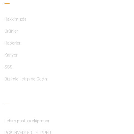
Hakkımızda
Ürünler
Haberler
Kariyer
SSS
Bizimle İletişime Geçin
Okuma Rehberi
Lehim pastası ekipmanı
PCB INVERTER - FLIPPER