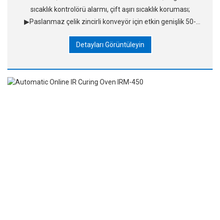
sıcaklık kontrolörü alarmı, çift aşırı sıcaklık koruması;
▶Paslanmaz çelik zincirli konveyör için etkin genişlik 50-
450mm arasında değişir ve genişlik ayarlanabilir
Detayları Görüntüleyin