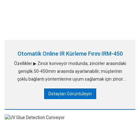
Otomatik Online IR Kürleme Fırını IRM-450
Özellikler ▶ Zincir konveyör modunda, zincirler arasındaki
genişlik 50-450mm arasında ayarlanabilir; müşterinin
çoklu bağlantı yöntemlerine uyum sağlamak için zincir
paslanmaz çelik ve uzun pimli zincir kullanır. ▶Taşıma
Detayları Görüntüleyin