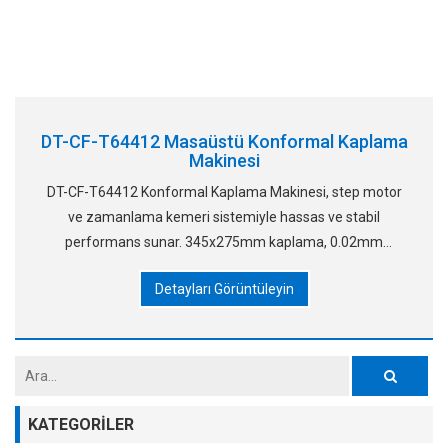
DT-CF-T64412 Masaüstü Konformal Kaplama
Makinesi
DT-CF-T64412 Konformal Kaplama Makinesi, step motor
ve zamanlama kemeri sistemiyle hassas ve stabil
performans sunar. 345x275mm kaplama, 0.02mm
tekrarlanabilirlik ve 500mm/s hızları destekler. Özellikler
Detayları Görüntüleyin
şunlardır
KATEGORILER