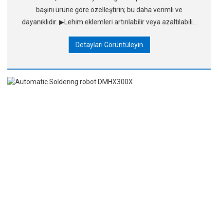
başını ürüne göre özelleştirin; bu daha verimli ve
dayanıklıdır. ▶Lehim eklemleri artırılabilir veya azaltılabilir,
lehim eklemleri ise küresel olarak değiştirilebilir
Detayları Görüntüleyin