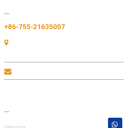
Bizi Arayın
+86-755-21635007
Oda 405, A binası, Zhonggang Meydanı, Sergi Bay, No. 83,
Zhanjing Yolu, Fuhai Alt Bölge Ofisi, Bao'an Bölgesi, Shenzhen,
518100, Çin.
sales@morequip.com
BIZIMLE ILETIŞIME GEÇİNİM
Faydalı Bağlantılar
Hakkımızda