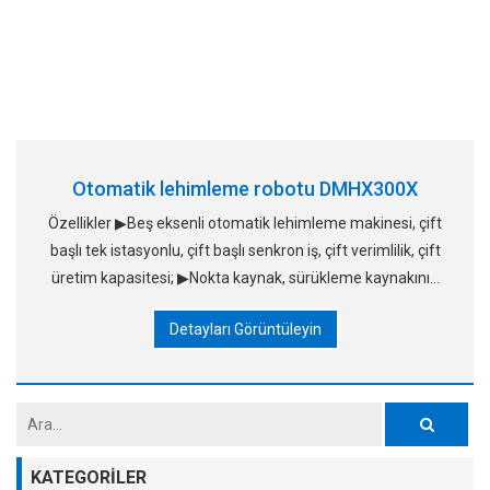
Otomatik lehimleme robotu DMHX300X
Özellikler ▶Beş eksenli otomatik lehimleme makinesi, çift
başlı tek istasyonlu, çift başlı senkron iş, çift verimlilik, çift
üretim kapasitesi; ▶Nokta kaynak, sürükleme kaynakının
üretim gereksinimlerini karşılamak
Detayları Görüntüleyin
KATEGORILER