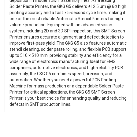
deposition in modern SMT assembly lines. As a leading
Solder Paste Printer, the GKG G5 delivers ±12.5 µm @ 6σ high
printing accuracy and a fast 7.5-second cycle time, making it
one of the most reliable Automatic Stencil Printers for high-
volume production. Equipped with an advanced vision
system, including 2D and 3D SPI inspection, this SMT Screen
Printer ensures accurate alignment and defect detection to
improve first-pass yield. The GKG G5 also features automatic
stencil cleaning, solder paste rolling, and flexible PCB support
up to 510 × 510 mm, providing stability and efficiency for a
wide range of electronics manufacturing. Ideal for EMS
companies, automotive electronics, and high-reliability PCB
assembly, the GKG G5 combines speed, precision, and
automation. Whether you need a powerful PCB Printing
Machine for mass production or a dependable Solder Paste
Printer for critical applications, the GKG G5 SMT Screen
Printer is your best choice for enhancing quality and reducing
defects in SMT production lines.