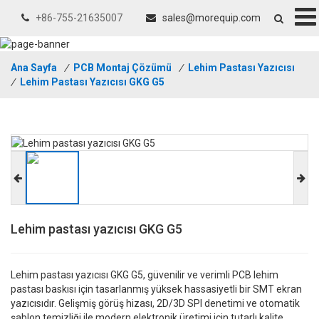
+86-755-21635007
sales@morequip.com
Ana Sayfa
/
PCB Montaj Çözümü
/
Lehim Pastası Yazıcısı
/
Lehim Pastası Yazıcısı GKG G5
Lehim pastası yazıcısı GKG G5
Lehim pastası yazıcısı GKG G5, güvenilir ve verimli PCB lehim
pastası baskısı için tasarlanmış yüksek hassasiyetli bir SMT ekran
yazıcısıdır. Gelişmiş görüş hizası, 2D/3D SPI denetimi ve otomatik
şablon temizliği ile modern elektronik üretimi için tutarlı kalite