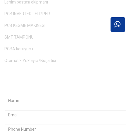
Lehim pastası ekipmanı
PCB INVERTER - FLIPPER
PCB KESME MAKINESI
SMT TAMPONU
PCBA koruyucu
Otomatik Yükleyici/Boşaltıcı
Teklif Alın
E
E
-
-
p
p
Ş
o
o
i
s
s
f
t
t
r