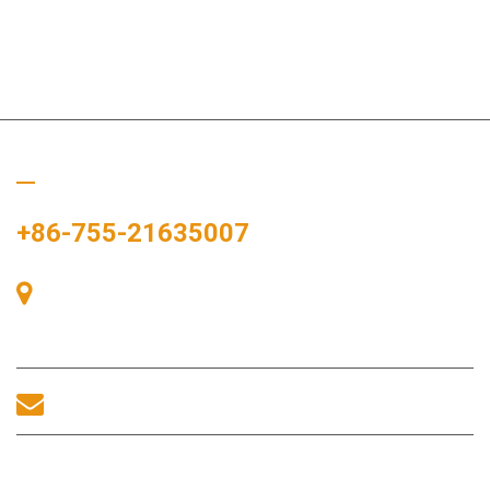
Bizi Arayın
+86-755-21635007
Oda 405, A binası, Zhonggang Meydanı, Sergi Bay, No. 83,
Zhanjing Yolu, Fuhai Alt Bölge Ofisi, Bao'an Bölgesi, Shenzhen,
518100, Çin.
sales@morequip.com
BIZIMLE ILETIŞIME GEÇİNİM