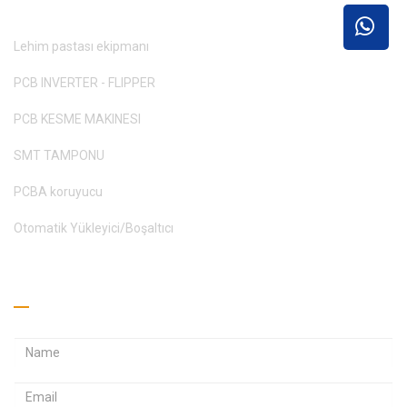
Lehim pastası ekipmanı
PCB INVERTER - FLIPPER
PCB KESME MAKINESI
SMT TAMPONU
PCBA koruyucu
Otomatik Yükleyici/Boşaltıcı
Teklif Alın
E
E
-
-
p
p
Ş
o
o