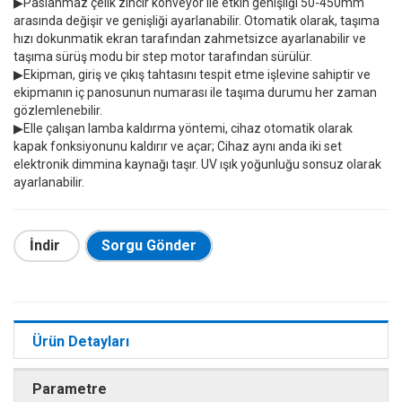
▶Paslanmaz çelik zincir konveyör ile etkin genişliği 50-450mm
arasında değişir ve genişliği ayarlanabilir. Otomatik olarak, taşıma
hızı dokunmatik ekran tarafından zahmetsizce ayarlanabilir ve
taşıma sürüş modu bir step motor tarafından sürülür.
▶Ekipman, giriş ve çıkış tahtasını tespit etme işlevine sahiptir ve
ekipmanın iç panosunun numarası ile taşıma durumu her zaman
gözlemlenebilir.
▶Elle çalışan lamba kaldırma yöntemi, cihaz otomatik olarak
kapak fonksiyonunu kaldırır ve açar; Cihaz aynı anda iki set
elektronik dimmina kaynağı taşır. UV ışık yoğunluğu sonsuz olarak
ayarlanabilir.
İndir
Sorgu Gönder
Ürün Detayları
Parametre