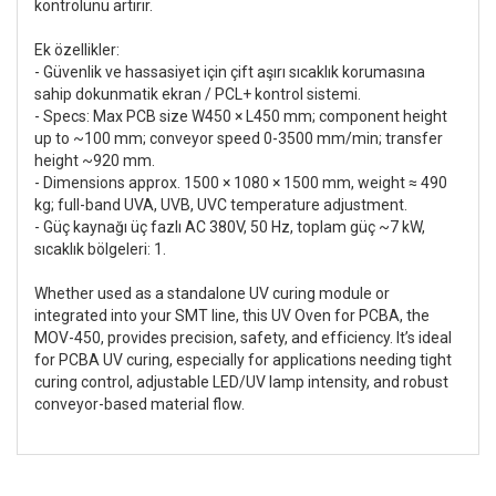
kontrolünü artırır.
Ek özellikler:
- Güvenlik ve hassasiyet için çift aşırı sıcaklık korumasına
sahip dokunmatik ekran / PCL+ kontrol sistemi.
- Specs: Max PCB size W450 × L450 mm; component height
up to ~100 mm; conveyor speed 0-3500 mm/min; transfer
height ~920 mm.
- Dimensions approx. 1500 × 1080 × 1500 mm, weight ≈ 490
kg; full-band UVA, UVB, UVC temperature adjustment.
- Güç kaynağı üç fazlı AC 380V, 50 Hz, toplam güç ~7 kW,
sıcaklık bölgeleri: 1.
Whether used as a standalone UV curing module or
integrated into your SMT line, this UV Oven for PCBA, the
MOV-450, provides precision, safety, and efficiency. It’s ideal
for PCBA UV curing, especially for applications needing tight
curing control, adjustable LED/UV lamp intensity, and robust
conveyor-based material flow.