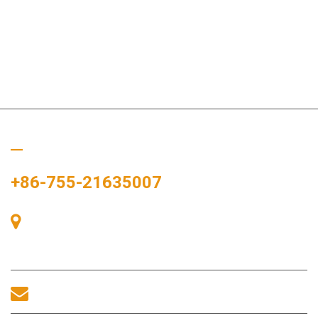
Bizi Arayın
+86-755-21635007
Oda 405, A binası, Zhonggang Meydanı, Sergi Bay, No. 83,
Zhanjing Yolu, Fuhai Alt Bölge Ofisi, Bao'an Bölgesi, Shenzhen,
518100, Çin.
sales@morequip.com