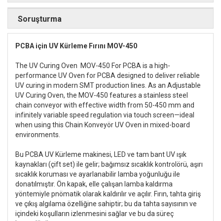
Soruşturma
PCBA için UV Kürleme Fırını MOV-450
The UV Curing Oven MOV-450 For PCBA is a high-
performance UV Oven for PCBA designed to deliver reliable
UV curing in modern SMT production lines. As an Adjustable
UV Curing Oven, the MOV-450 features a stainless steel
chain conveyor with effective width from 50-450 mm and
infinitely variable speed regulation via touch screen—ideal
when using this Chain Konveyör UV Oven in mixed-board
environments.
Bu PCBA UV Kürleme makinesi, LED ve tam bant UV ışık
kaynakları (çift set) ile gelir; bağımsız sıcaklık kontrolörü, aşırı
sıcaklık koruması ve ayarlanabilir lamba yoğunluğu ile
donatılmıştır. Ön kapak, elle çalışan lamba kaldırma
yöntemiyle pnömatik olarak kaldırılır ve açılır. Fırın, tahta giriş
ve çıkış algılama özelliğine sahiptir; bu da tahta sayısının ve
içindeki koşulların izlenmesini sağlar ve bu da süreç