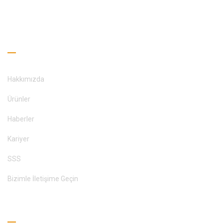
BIZIMLE ILETIŞIME GEÇİNİM
Faydalı Bağlantılar
Hakkımızda
Ürünler
Haberler
Kariyer
SSS
Bizimle İletişime Geçin
Okuma Rehberi