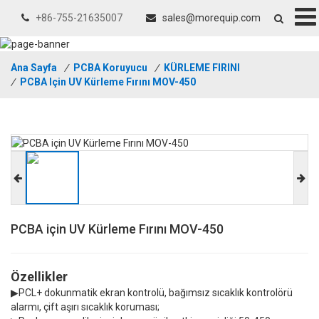
+86-755-21635007
sales@morequip.com
Ana Sayfa
/
PCBA Koruyucu
/
KÜRLEME FIRINI
/
PCBA Için UV Kürleme Fırını MOV-450
PCBA için UV Kürleme Fırını MOV-450
Özellikler
▶PCL+ dokunmatik ekran kontrolü, bağımsız sıcaklık kontrolörü
alarmı, çift aşırı sıcaklık koruması;