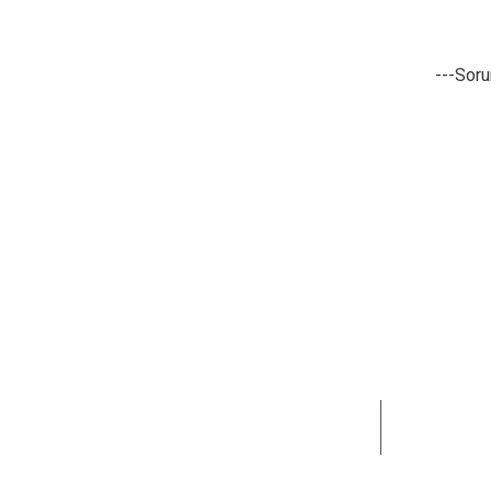
---Soru
15+ yıldır 
karşılamay