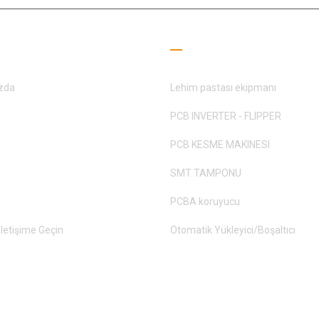
lı Bağlantılar
Okuma Rehberi
zda
Lehim pastası ekipmanı
PCB INVERTER - FLIPPER
r
PCB KESME MAKINESI
SMT TAMPONU
PCBA koruyucu
İletişime Geçin
Otomatik Yükleyici/Boşaltıcı