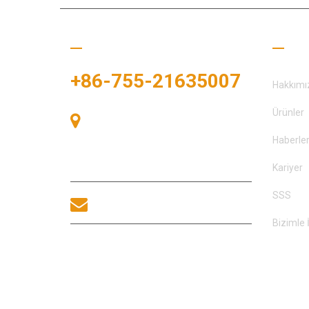
Bizi Arayın
Fayda
+86-755-21635007
Hakkımı
Ürünler
Oda 405, A binası, Zhonggang
Meydanı, Sergi Bay, No. 83, Zhanjing
Haberle
Yolu, Fuhai Alt Bölge Ofisi, Bao'an
Bölgesi, Shenzhen, 518100, Çin.
Kariyer
SSS
sales@morequip.com
Bizimle 
BIZIMLE ILETIŞIME
GEÇİNİM