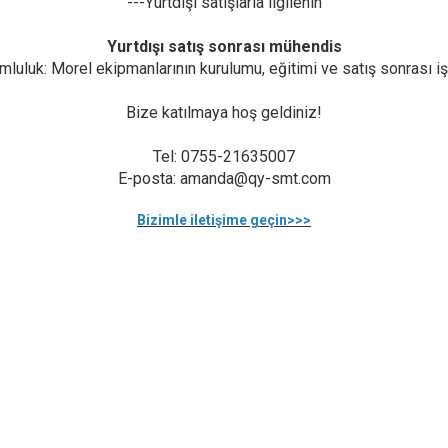
---Yurtdışı satışlarla ilgilenin
Yurtdışı satış sonrası mühendis
mluluk: Morel ekipmanlarının kurulumu, eğitimi ve satış sonrası iş
Bize katılmaya hoş geldiniz!
Tel: 0755-21635007
E-posta: amanda@qy-smt.com
Bizimle iletişime geçin>>>
SMT alanına adanmış olan MOTEK, müşterilerin ve ortakların ihtiyaçlarını
a adanmıştı