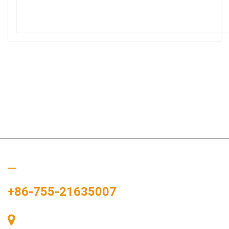
Bizi Arayın
+86-755-21635007
Oda 405, A binası, Zhonggang Meydanı, Sergi Bay, No. 83,
Zhanjing Yolu, Fuhai Alt Bölge Ofisi, Bao'an Bölgesi, Shenzhen,