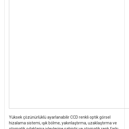
Yüksek çözünürlüklü ayarlanabilir CCD renkli optik görsel
hizalama sistemi, ışık bölme, yakınlaştırma, uzaklaştırma ve
otomatik odaklama işlevlerine sahiptir ve otomatik renk farkı