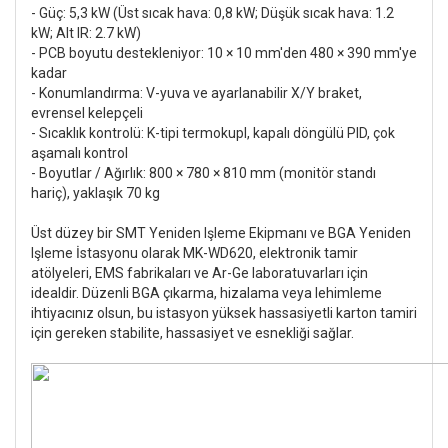
- Güç: 5,3 kW (Üst sıcak hava: 0,8 kW; Düşük sıcak hava: 1.2
kW; Alt IR: 2.7 kW)
- PCB boyutu destekleniyor: 10 × 10 mm'den 480 × 390 mm'ye
kadar
- Konumlandırma: V-yuva ve ayarlanabilir X/Y braket,
evrensel kelepçeli
- Sıcaklık kontrolü: K-tipi termokupl, kapalı döngülü PID, çok
aşamalı kontrol
- Boyutlar / Ağırlık: 800 × 780 × 810 mm (monitör standı
hariç), yaklaşık 70 kg
Üst düzey bir SMT Yeniden Işleme Ekipmanı ve BGA Yeniden
Işleme İstasyonu olarak MK-WD620, elektronik tamir
atölyeleri, EMS fabrikaları ve Ar-Ge laboratuvarları için
idealdir. Düzenli BGA çıkarma, hizalama veya lehimleme
ihtiyacınız olsun, bu istasyon yüksek hassasiyetli karton tamiri
için gereken stabilite, hassasiyet ve esnekliği sağlar.