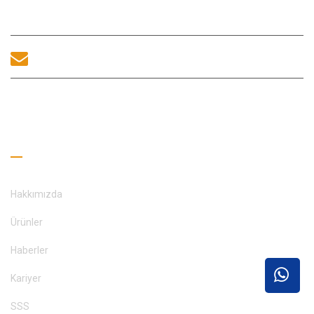
518100, Çin.
sales@morequip.com
BIZIMLE ILETIŞIME GEÇİNİM
Faydalı Bağlantılar
Hakkımızda
Ürünler
Haberler
Kariyer
SSS