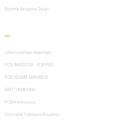
Bizimle İletişime Geçin
Okuma Rehberi
Lehim pastası ekipmanı
PCB INVERTER - FLIPPER
PCB KESME MAKINESI
SMT TAMPONU
PCBA koruyucu
Otomatik Yükleyici/Boşaltıcı
Teklif Alın