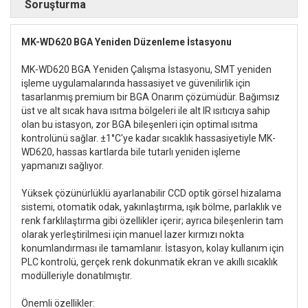
Soruşturma
MK-WD620 BGA Yeniden Düzenleme İstasyonu
MK-WD620 BGA Yeniden Çalışma İstasyonu, SMT yeniden
işleme uygulamalarında hassasiyet ve güvenilirlik için
tasarlanmış premium bir BGA Onarım çözümüdür. Bağımsız
üst ve alt sıcak hava ısıtma bölgeleri ile alt IR ısıtıcıya sahip
olan bu istasyon, zor BGA bileşenleri için optimal ısıtma
kontrolünü sağlar. ±1°C'ye kadar sıcaklık hassasiyetiyle MK-
WD620, hassas kartlarda bile tutarlı yeniden işleme
yapmanızı sağlıyor.
Yüksek çözünürlüklü ayarlanabilir CCD optik görsel hizalama
sistemi, otomatik odak, yakınlaştırma, ışık bölme, parlaklık ve
renk farklılaştırma gibi özellikler içerir; ayrıca bileşenlerin tam
olarak yerleştirilmesi için manuel lazer kırmızı nokta
konumlandırması ile tamamlanır. İstasyon, kolay kullanım için
PLC kontrolü, gerçek renk dokunmatik ekran ve akıllı sıcaklık
modülleriyle donatılmıştır.
Önemli özellikler: