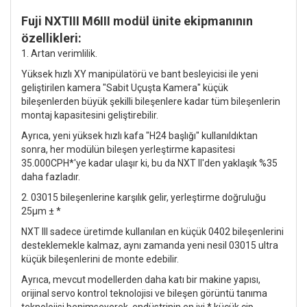
Fuji NXTIII M6III modül ünite ekipmanının
özellikleri:
1. Artan verimlilik.
Yüksek hızlı XY manipülatörü ve bant besleyicisi ile yeni
geliştirilen kamera "Sabit Uçuşta Kamera" küçük
bileşenlerden büyük şekilli bileşenlere kadar tüm bileşenlerin
montaj kapasitesini geliştirebilir.
Ayrıca, yeni yüksek hızlı kafa "H24 başlığı" kullanıldıktan
sonra, her modülün bileşen yerleştirme kapasitesi
35.000CPH*'ye kadar ulaşır ki, bu da NXT II'den yaklaşık %35
daha fazladır.
2. 03015 bileşenlerine karşılık gelir, yerleştirme doğruluğu
25μm ± *
NXT III sadece üretimde kullanılan en küçük 0402 bileşenlerini
desteklemekle kalmaz, aynı zamanda yeni nesil 03015 ultra
küçük bileşenlerini de monte edebilir.
Ayrıca, mevcut modellerden daha katı bir makine yapısı,
orijinal servo kontrol teknolojisi ve bileşen görüntü tanıma
teknolojisi benimseyerek, endüstrinin en iyi * küçük çip