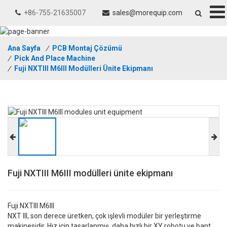
+86-755-21635007
sales@morequip.com
Ana Sayfa
/
PCB Montaj Çözümü
/
Pick And Place Machine
/
Fuji NXTIII M6III Modülleri Ünite Ekipmanı
Fuji NXTIII M6III modülleri ünite ekipmanı
Fuji NXTIII M6III
NXT III, son derece üretken, çok işlevli modüler bir yerleştirme
makinesidir. Hız için tasarlanmış, daha hızlı bir XY robotu ve bant