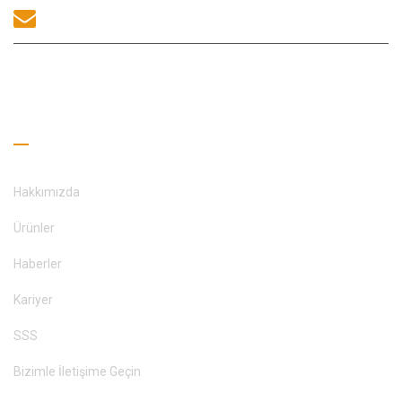
sales@morequip.com
BIZIMLE ILETIŞIME GEÇİNİM
Faydalı Bağlantılar
Hakkımızda
Ürünler
Haberler
Kariyer
SSS
Bizimle İletişime Geçin