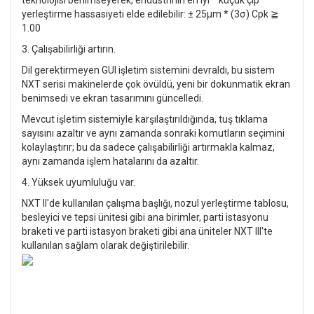
yerleştirme hassasiyeti elde edilebilir: ± 25μm * (3σ) Cpk ≧
1.00
3. Çalışabilirliği artırın.
Dil gerektirmeyen GUI işletim sistemini devraldı, bu sistem
NXT serisi makinelerde çok övüldü, yeni bir dokunmatik ekran
benimsedi ve ekran tasarımını güncelledi.
Mevcut işletim sistemiyle karşılaştırıldığında, tuş tıklama
sayısını azaltır ve aynı zamanda sonraki komutların seçimini
kolaylaştırır; bu da sadece çalışabilirliği artırmakla kalmaz,
aynı zamanda işlem hatalarını da azaltır.
4. Yüksek uyumluluğu var.
NXT II'de kullanılan çalışma başlığı, nozul yerleştirme tablosu,
besleyici ve tepsi ünitesi gibi ana birimler, parti istasyonu
braketi ve parti istasyon braketi gibi ana üniteler NXT III'te
kullanılan sağlam olarak değiştirilebilir.