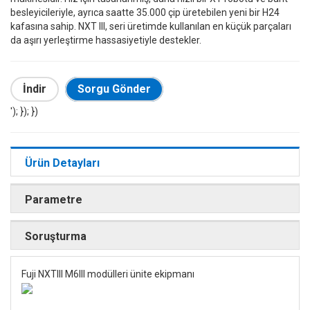
besleyicileriyle, ayrıca saatte 35.000 çip üretebilen yeni bir H24
kafasına sahip. NXT III, seri üretimde kullanılan en küçük parçaları
da aşırı yerleştirme hassasiyetiyle destekler.
İndir
Sorgu Gönder
'); }); })
Ürün Detayları
Parametre
Soruşturma
Fuji NXTIII M6III modülleri ünite ekipmanı