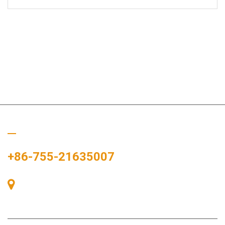
Bizi Arayın
+86-755-21635007
Oda 405, A binası, Zhonggang Meydanı, Sergi Bay, No. 83,
Zhanjing Yolu, Fuhai Alt Bölge Ofisi, Bao'an Bölgesi, Shenzhen,
518100, Çin.