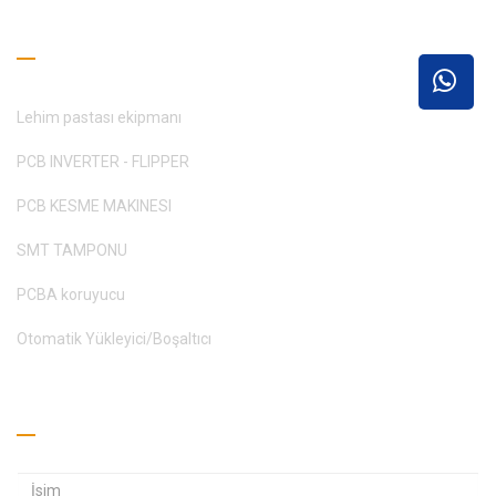
Okuma Rehberi
Lehim pastası ekipmanı
PCB INVERTER - FLIPPER
PCB KESME MAKINESI
SMT TAMPONU
PCBA koruyucu
Otomatik Yükleyici/Boşaltıcı
Teklif Alın
E
E