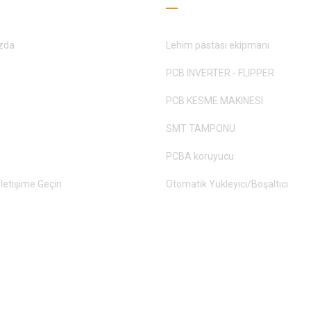
zda
Lehim pastası ekipmanı
PCB INVERTER - FLIPPER
r
PCB KESME MAKINESI
SMT TAMPONU
PCBA koruyucu
İletişime Geçin
Otomatik Yükleyici/Boşaltıcı