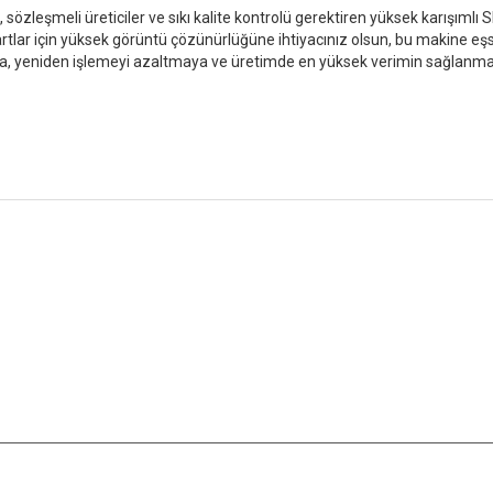
leşmeli üreticiler ve sıkı kalite kontrolü gerektiren yüksek karışımlı SMT
tlar için yüksek görüntü çözünürlüğüne ihtiyacınız olsun, bu makine eşsi
aya, yeniden işlemeyi azaltmaya ve üretimde en yüksek verimin sağlanmas
SMT alanına adanmış olan MOTEK, müşterilerin ve ortakların ihtiyaçlarını
a adanmıştı
lı Bağlantılar
Okuma Rehberi