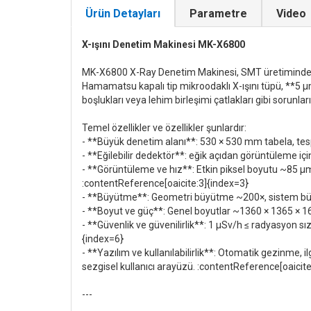
Ürün Detayları
Parametre
Video
X-ışını Denetim Makinesi MK-X6800
MK-X6800 X-Ray Denetim Makinesi, SMT üretiminde has
Hamamatsu kapalı tip mikroodaklı X-ışını tüpü, **5 
boşlukları veya lehim birleşimi çatlakları gibi sorunl
Temel özellikler ve özellikler şunlardır:
- **Büyük denetim alanı**: 530 × 530 mm tabela, tesp
- **Eğilebilir dedektör**: eğik açıdan görüntüleme iç
- **Görüntüleme ve hız**: Etkin piksel boyutu ~85 μm
:contentReference[oaicite:3]{index=3}
- **Büyütme**: Geometri büyütme ~200×, sistem bü
- **Boyut ve güç**: Genel boyutlar ~1360 × 1365 × 
- **Güvenlik ve güvenilirlik**: 1 μSv/h ≤ radyasyon sız
{index=6}
- **Yazılım ve kullanılabilirlik**: Otomatik gezinme, 
sezgisel kullanıcı arayüzü. :contentReference[oaicit
---