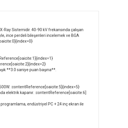
X-Ray Sistemidir. 40-90 kV frekansında çalışan
e, ince perdeli bileşenleri incelemek ve BGA
oaicite:0]{index=0}
tReference[oaicite:1]{index=1}
erence[oaicite:2]{index=2}
aşık **3.0 saniye puan başına**.
500W. :contentReference[oaicite:5]{index=5}
ında elektrik kapanır. :contentReference[oaicite:6]
ar programlama, endüstriyel PC + 24 inç ekran ile