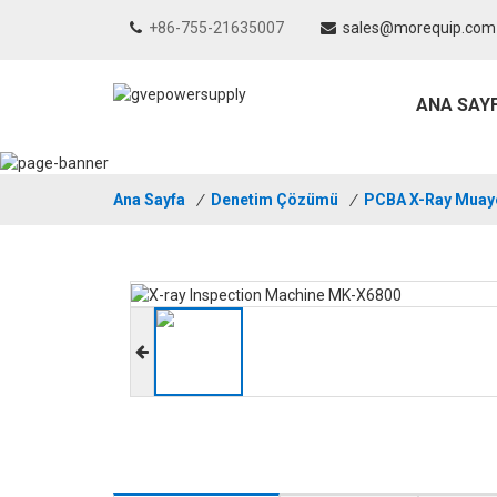
+86-755-21635007
sales@morequip.com
ANA SAY
Ana Sayfa
/
Denetim Çözümü
/
PCBA X-Ray Muay