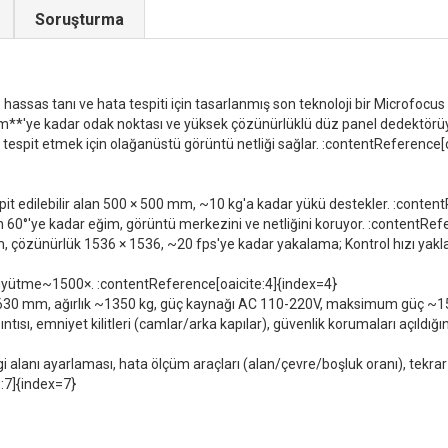
Soruşturma
sas tanı ve hata tespiti için tasarlanmış son teknoloji bir Microfocus 
μm**'ye kadar odak noktası ve yüksek çözünürlüklü düz panel dedektörüyl
arı tespit etmek için olağanüstü görüntü netliği sağlar. :contentReference[
it edilebilir alan 500 × 500 mm, ~10 kg'a kadar yükü destekler. :conten
in 60°'ye kadar eğim, görüntü merkezini ve netliğini koruyor. :contentRef
, çözünürlük 1536 × 1536, ~20 fps'ye kadar yakalama; Kontrol hızı yakl
yütme~1500×. :contentReference[oaicite:4]{index=4}
1630 mm, ağırlık ~1350 kg, güç kaynağı AC 110-220V, maksimum güç ~1
ıntısı, emniyet kilitleri (camlar/arka kapılar), güvenlik korumaları açıldığ
ilgi alanı ayarlaması, hata ölçüm araçları (alan/çevre/boşluk oranı), tekr
e:7]{index=7}