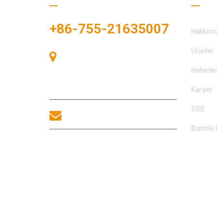
+86-755-21635007
Hakkımı
Ürünler
Oda 405, A binası, Zhonggang
Meydanı, Sergi Bay, No. 83, Zhanjing
Haberle
Yolu, Fuhai Alt Bölge Ofisi, Bao'an
Bölgesi, Shenzhen, 518100, Çin.
Kariyer
SSS
sales@morequip.com
Bizimle 
BIZIMLE ILETIŞIME
GEÇİNİM