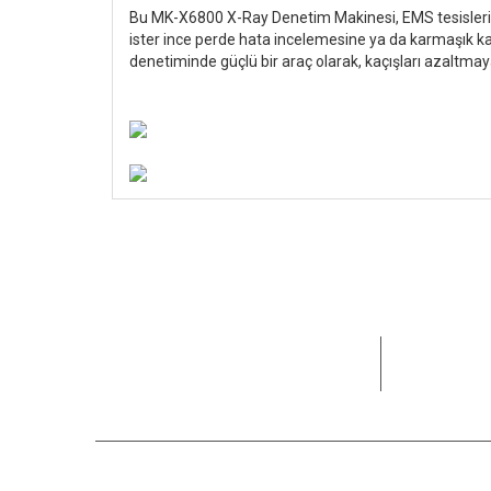
Bu MK-X6800 X-Ray Denetim Makinesi, EMS tesisleri, söz
ister ince perde hata incelemesine ya da karmaşık kar
denetiminde güçlü bir araç olarak, kaçışları azaltm
15+ yıldır 
karşılamay
Bizi Arayın
Fayda