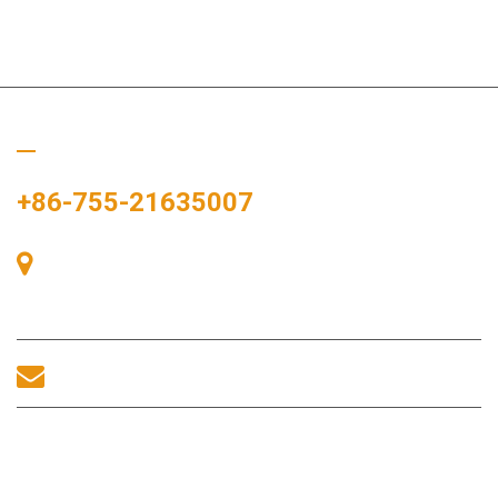
Bizi Arayın
+86-755-21635007
Oda 405, A binası, Zhonggang Meydanı, Sergi Bay, No. 83,
Zhanjing Yolu, Fuhai Alt Bölge Ofisi, Bao'an Bölgesi, Shenzhen,
518100, Çin.
sales@morequip.com
BIZIMLE ILETIŞIME GEÇİNİM