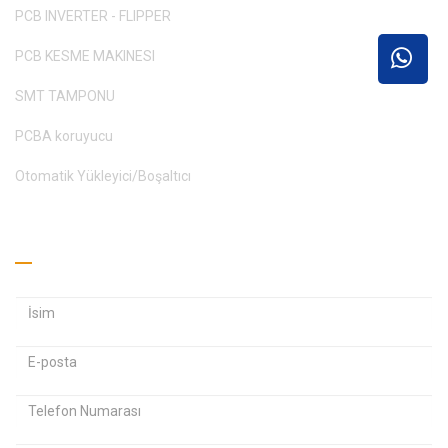
PCB INVERTER - FLIPPER
PCB KESME MAKINESI
SMT TAMPONU
PCBA koruyucu
Otomatik Yükleyici/Boşaltıcı
Teklif Alın
E
E
-
-
p
p
Ş
o
o
i
s
s
f
t
t
r
a
a
e
a
a