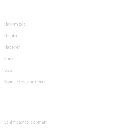
Faydalı Bağlantılar
Hakkımızda
Ürünler
Haberler
Kariyer
SSS
Bizimle İletişime Geçin
Okuma Rehberi
Lehim pastası ekipmanı