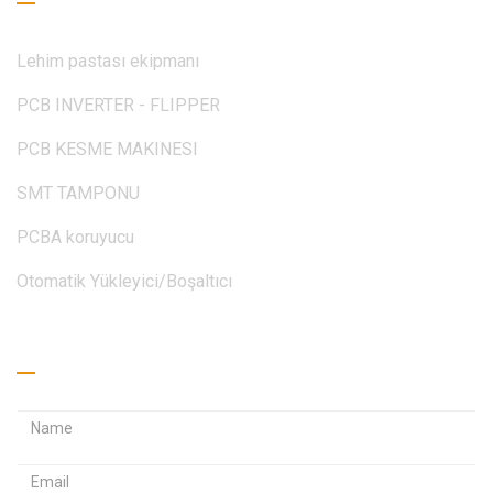
Lehim pastası ekipmanı
PCB INVERTER - FLIPPER
PCB KESME MAKINESI
SMT TAMPONU
PCBA koruyucu
Otomatik Yükleyici/Boşaltıcı
Teklif Alın
E
E
-
-
Ş
p
p