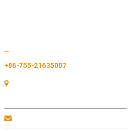
Bizi Arayın
+86-755-21635007
Oda 405, A binası, Zhonggang Meydanı, Sergi Bay, No.
83, Zhanjing Yolu, Fuhai Alt Bölge Ofisi, Bao'an Bölgesi,
Shenzhen, 518100, Çin.
sales@morequip.com