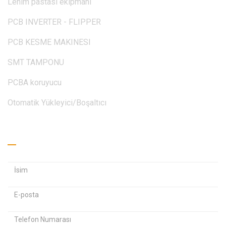
Lehim pastası ekipmanı
PCB INVERTER - FLIPPER
PCB KESME MAKINESI
SMT TAMPONU
PCBA koruyucu
Otomatik Yükleyici/Boşaltıcı
Teklif Alın
E
E
-
-
Ş
p
p
i
o
o
f
s
s