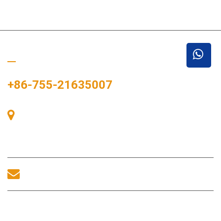
Bizi Arayın
+86-755-21635007
Oda 405, A binası, Zhonggang Meydanı, Sergi Bay, No.
83, Zhanjing Yolu, Fuhai Alt Bölge Ofisi, Bao'an Bölgesi,
Shenzhen, 518100, Çin.
sales@morequip.com
BIZIMLE ILETIŞIME GEÇİNİM