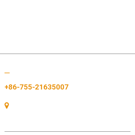
Bizi Arayın
+86-755-21635007
Oda 405, A binası, Zhonggang Meydanı, Sergi Bay, No.
83, Zhanjing Yolu, Fuhai Alt Bölge Ofisi, Bao'an Bölgesi,
Shenzhen, 518100, Çin.