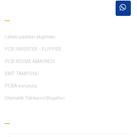
Okuma Rehberi
Lehim pastası ekipmanı
PCB INVERTER - FLIPPER
PCB KESME MAKINESI
SMT TAMPONU
PCBA koruyucu
Otomatik Yükleyici/Boşaltıcı
Teklif Alın