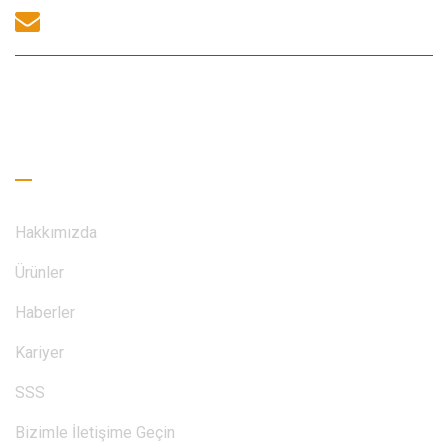
sales@morequip.com
BIZIMLE ILETIŞIME GEÇİNİM
Faydalı Bağlantılar
Hakkımızda
Ürünler
Haberler
Kariyer
SSS
Bizimle İletişime Geçin