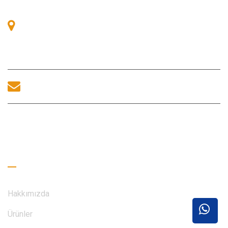
Oda 405, A binası, Zhonggang Meydanı, Sergi Bay, No.
83, Zhanjing Yolu, Fuhai Alt Bölge Ofisi, Bao'an Bölgesi,
Shenzhen, 518100, Çin.
sales@morequip.com
BIZIMLE ILETIŞIME GEÇİNİM
Faydalı Bağlantılar
Hakkımızda
Ürünler